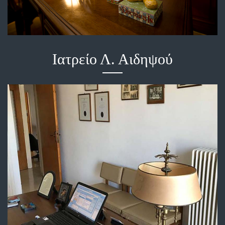
Ιατρείο Λ. Αιδηψού