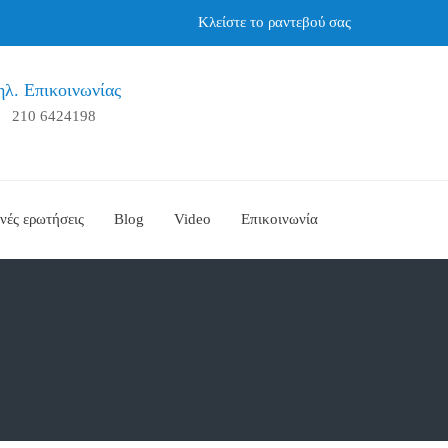
Κλείστε το ραντεβού σας
ηλ. Επικοινωνίας
210 6424198
νές ερωτήσεις
Blog
Video
Επικοινωνία