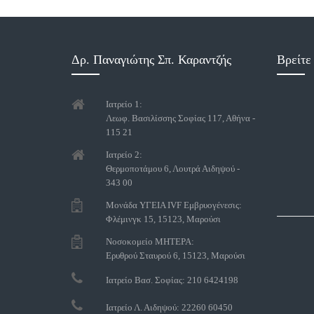
Δρ. Παναγιώτης Σπ. Καραντζής
Βρείτε
Ιατρείο 1:
Λεωφ. Βασιλίσσης Σοφίας 117, Αθήνα -
115 21
Ιατρείο 2:
Θερμοποτάμου 6, Λουτρά Αιδηψού -
343 00
Μονάδα ΥΓΕΙΑ IVF Εμβρυογένεσις:
Φλέμινγκ 15, 15123, Μαρούσι
Νοσοκομείο ΜΗΤΕΡΑ:
Ερυθρού Σταυρού 6, 15123, Μαρούσι
Ιατρείο Βασ. Σοφίας: 210 6424198
Ιατρείο Λ. Αιδηψού: 22260 60450