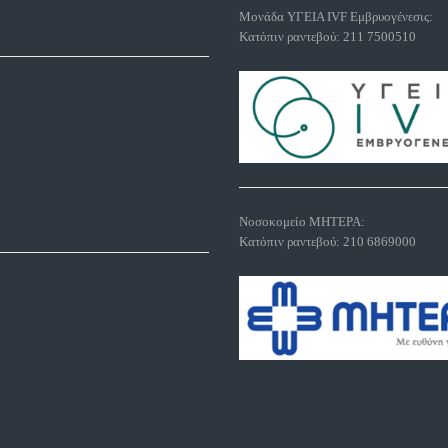
Μονάδα ΥΓΕΙΑ IVF Εμβρυογένεσις:
Κατόπιν ραντεβού:
211 7500510
Νοσοκομείο ΜΗΤΕΡΑ:
Κατόπιν ραντεβού:
210 6869000