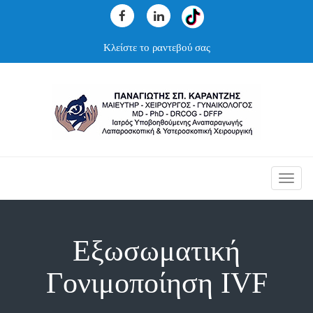
Κλείστε το ραντεβού σας
Toggl
navig
Εξωσωματική
Γονιμοποίηση IVF