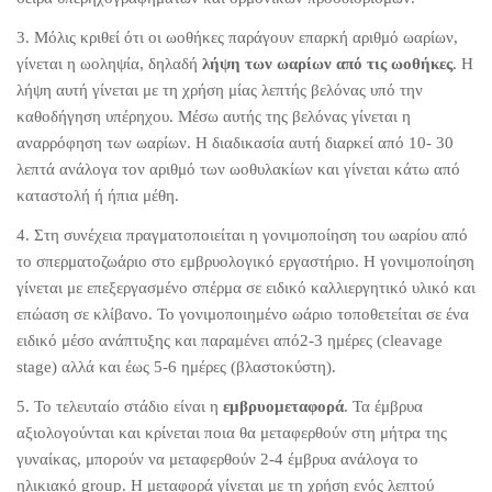
3. Μόλις κριθεί ότι οι ωοθήκες παράγουν επαρκή αριθμό ωαρίων,
γίνεται η ωοληψία, δηλαδή
λήψη των ωαρίων από τις ωοθήκες
. Η
λήψη αυτή γίνεται με τη χρήση μίας λεπτής βελόνας υπό την
καθοδήγηση υπέρηχου. Μέσω αυτής της βελόνας γίνεται η
αναρρόφηση των ωαρίων. Η διαδικασία αυτή διαρκεί από 10- 30
λεπτά ανάλογα τον αριθμό των ωοθυλακίων και γίνεται κάτω από
καταστολή ή ήπια μέθη.
4. Στη συνέχεια πραγματοποιείται η γονιμοποίηση του ωαρίου από
το σπερματοζωάριο στο εμβρυολογικό εργαστήριο. Η γονιμοποίηση
γίνεται με επεξεργασμένο σπέρμα σε ειδικό καλλιεργητικό υλικό και
επώαση σε κλίβανο. Το γονιμοποιημένο ωάριο τοποθετείται σε ένα
ειδικό μέσο ανάπτυξης και παραμένει από2-3 ημέρες (cleavage
stage) αλλά και έως 5-6 ημέρες (βλαστοκύστη).
5. Το τελευταίο στάδιο είναι η
εμβρυομεταφορά
. Τα έμβρυα
αξιολογούνται και κρίνεται ποια θα μεταφερθούν στη μήτρα της
γυναίκας, μπορούν να μεταφερθούν 2-4 έμβρυα ανάλογα το
ηλικιακό group. Η μεταφορά γίνεται με τη χρήση ενός λεπτού