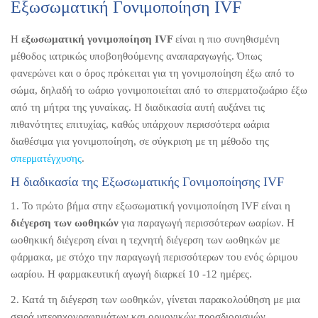
Εξωσωματική Γονιμοποίηση IVF
Η
εξωσωματική γονιμοποίηση IVF
είναι η πιο συνηθισμένη
μέθοδος ιατρικώς υποβοηθούμενης αναπαραγωγής. Όπως
φανερώνει και ο όρος πρόκειται για τη γονιμοποίηση έξω από το
σώμα, δηλαδή το ωάριο γονιμοποιείται από το σπερματοζωάριο έξω
από τη μήτρα της γυναίκας. Η διαδικασία αυτή αυξάνει τις
πιθανότητες επιτυχίας, καθώς υπάρχουν περισσότερα ωάρια
διαθέσιμα για γονιμοποίηση, σε σύγκριση με τη μέθοδο της
σπερματέγχυσης
.
Η διαδικασία της Εξωσωματικής Γονιμοποίησης IVF
1. Το πρώτο βήμα στην εξωσωματική γονιμοποίηση IVF είναι η
διέγερση των ωοθηκών
για παραγωγή περισσότερων ωαρίων. Η
ωοθηκική διέγερση είναι η τεχνητή διέγερση των ωοθηκών με
φάρμακα, με στόχο την παραγωγή περισσότερων του ενός ώριμου
ωαρίου. Η φαρμακευτική αγωγή διαρκεί 10 -12 ημέρες.
2. Κατά τη διέγερση των ωοθηκών, γίνεται παρακολούθηση με μια
σειρά υπερηχογραφημάτων και ορμονικών προσδιορισμών.