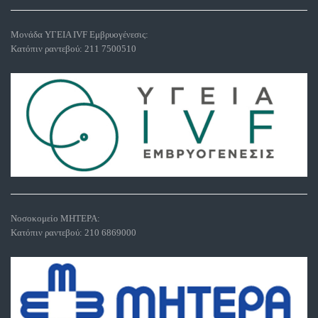
Μονάδα ΥΓΕΙΑ IVF Εμβρυογένεσις:
Κατόπιν ραντεβού:
211 7500510
Νοσοκομείο ΜΗΤΕΡΑ:
Κατόπιν ραντεβού:
210 6869000