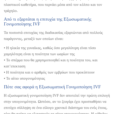
πλαστικού καθετήρα, που περνάει μέσα από τον κόλπο και τον
τράχηλο.
Από τι εξαρτάται η επιτυχία της Εξωσωματικής
Γονιμοποίησης IVF
Τα ποσοστά επιτυχίας της διαδικασίας εξαρτώνται από πολλούς
παράγοντες, μεταξύ των οποίων είναι:
• Η ηλικία της γυναίκας, καθώς όσο μεγαλύτερη είναι τόσο
χαμηλότερη είναι η ποιότητα των ωαρίων της
• Το σπέρμα που θα χρησιμοποιηθεί και η ποιότητα του, και
κατ’επεκταση
• Η ποιότητα και ο αριθμός των εμβρύων που προκύπτουν
• Το αίτιο υπογονιμότητας
Πότε σας αφορά η Εξωσωματική Γονιμοποίηση IVF
Η εξωσωματική γονιμοποίηση IVF δεν αποτελεί την πρώτη επιλογή
στην υπογονιμότητα. Ωστόσο, αν το ζευγάρι έχει προσπαθήσει να
επιτύχει σύλληψη σε ένα εύλογο χρονικό διάστημα του ενός έτους,
τότε θα πρέπει να εξεταστούν τα αίτια υπογονιμότητας. Η μέθοδος