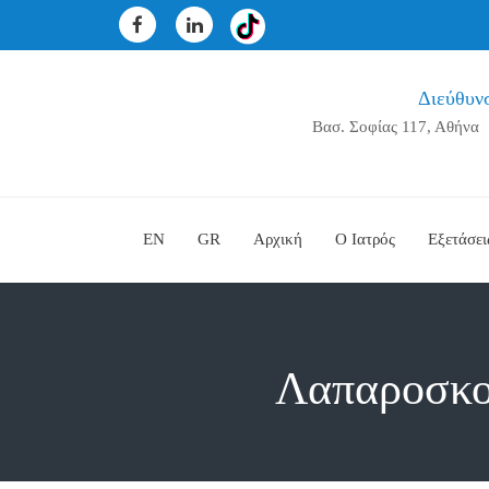
Διεύθυν
Βασ. Σοφίας 117, Αθήνα
EN
GR
Αρχική
Ο Ιατρός
Εξετάσει
Λαπαροσκοπ