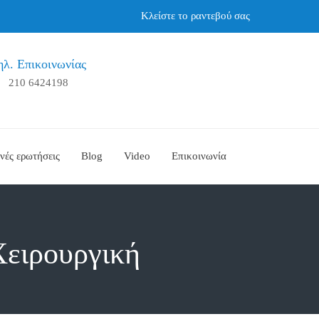
Κλείστε το ραντεβού σας
ηλ. Επικοινωνίας
210 6424198
νές ερωτήσεις
Blog
Video
Επικοινωνία
Χειρουργική