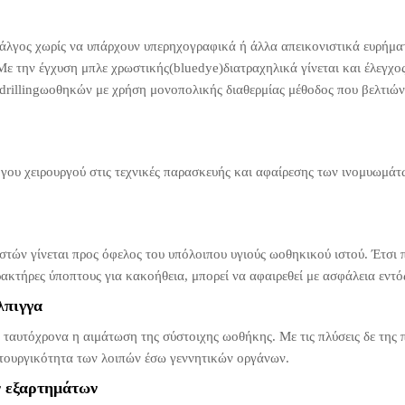
 άλγος χωρίς να υπάρχουν υπερηχογραφικά ή άλλα απεικονιστικά ευρήμα
Με την έγχυση μπλε χρωστικής(bluedye)διατραχηλικά γίνεται και έλεγχο
drillingωοθηκών με χρήση μονοπολικής διαθερμίας μέθοδος που βελτιών
όγου χειρουργού στις τεχνικές παρασκευής και αφαίρεσης των ινομυωμά
τών γίνεται προς όφελος του υπόλοιπου υγιούς ωοθηκικού ιστού. Έτσι π
ρακτήρες ύποπτους για κακοήθεια, μπορεί να αφαιρεθεί με ασφάλεια εντό
λπιγγα
 ταυτόχρονα η αιμάτωση της σύστοιχης ωοθήκης. Με τις πλύσεις δε της 
ιτουργικότητα των λοιπών έσω γεννητικών οργάνων.
ν εξαρτημάτων