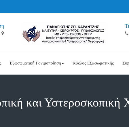
ση
Τ
ς
Εξωσωματική Γονιμοποίηση
Κύκλος Εξωσωματικής
Συχ
ική και Υστεροσκοπική 