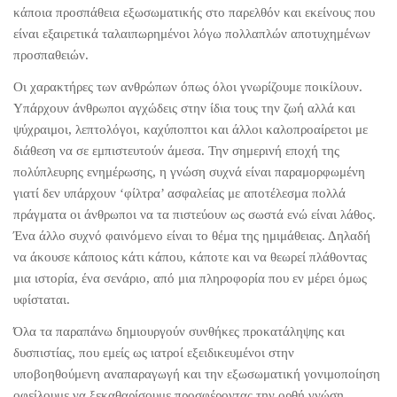
κάποια προσπάθεια εξωσωματικής στο παρελθόν και εκείνους που
είναι εξαιρετικά ταλαιπωρημένοι λόγω πολλαπλών αποτυχημένων
προσπαθειών.
Οι χαρακτήρες των ανθρώπων όπως όλοι γνωρίζουμε ποικίλουν.
Υπάρχουν άνθρωποι αγχώδεις στην ίδια τους την ζωή αλλά και
ψύχραιμοι, λεπτολόγοι, καχύποπτοι και άλλοι καλοπροαίρετοι με
διάθεση να σε εμπιστευτούν άμεσα. Την σημερινή εποχή της
πολύπλευρης ενημέρωσης, η γνώση συχνά είναι παραμορφωμένη
γιατί δεν υπάρχουν ‘φίλτρα’ ασφαλείας με αποτέλεσμα πολλά
πράγματα οι άνθρωποι να τα πιστεύουν ως σωστά ενώ είναι λάθος.
Ένα άλλο συχνό φαινόμενο είναι το θέμα της ημιμάθειας. Δηλαδή
να άκουσε κάποιος κάτι κάπου, κάποτε και να θεωρεί πλάθοντας
μια ιστορία, ένα σενάριο, από μια πληροφορία που εν μέρει όμως
υφίσταται.
Όλα τα παραπάνω δημιουργούν συνθήκες προκατάληψης και
δυσπιστίας, που εμείς ως ιατροί εξειδικευμένοι στην
υποβοηθούμενη αναπαραγωγή και την εξωσωματική γονιμοποίηση
οφείλουμε να ξεκαθαρίσουμε προσφέροντας την ορθή γνώση,