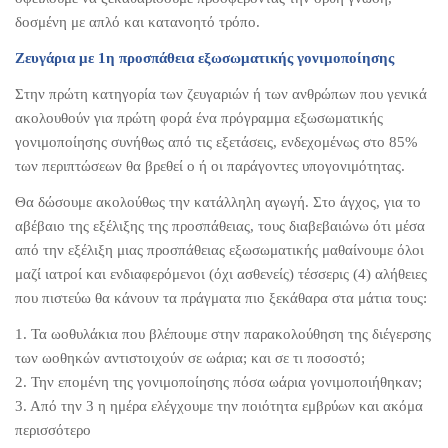
δοσμένη με απλό και κατανοητό τρόπο.
Ζευγάρια με 1η προσπάθεια εξωσωματικής γονιμοποίησης
Στην πρώτη κατηγορία των ζευγαριών ή των ανθρώπων που γενικά
ακολουθούν για πρώτη φορά ένα πρόγραμμα εξωσωματικής
γονιμοποίησης συνήθως από τις εξετάσεις, ενδεχομένως στο 85%
των περιπτώσεων θα βρεθεί ο ή οι παράγοντες υπογονιμότητας.
Θα δώσουμε ακολούθως την κατάλληλη αγωγή. Στο άγχος, για το
αβέβαιο της εξέλιξης της προσπάθειας, τους διαβεβαιώνω ότι μέσα
από την εξέλιξη μιας προσπάθειας εξωσωματικής μαθαίνουμε όλοι
μαζί ιατροί και ενδιαφερόμενοι (όχι ασθενείς) τέσσερις (4) αλήθειες
που πιστεύω θα κάνουν τα πράγματα πιο ξεκάθαρα στα μάτια τους:
1. Τα ωοθυλάκια που βλέπουμε στην παρακολούθηση της διέγερσης
των ωοθηκών αντιστοιχούν σε ωάρια; και σε τι ποσοστό;
2. Την επομένη της γονιμοποίησης πόσα ωάρια γονιμοποιήθηκαν;
3. Από την 3 η ημέρα ελέγχουμε την ποιότητα εμβρύων και ακόμα
περισσότερο