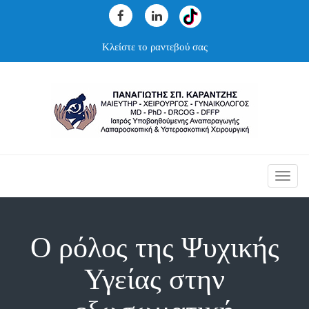
Κλείστε το ραντεβού σας
Toggl
navig
Ο ρόλος της Ψυχικής
Υγείας στην