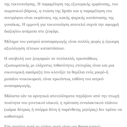
της τεκνοποίησης. Η παραμέληση της εξωτερικής εμφάνισης, του
σωματικού βάρους, η πτώση της lipido και η παραμέληση του
συντρόφου είναι εκφάνσεις της κακής ψυχικής κατάστασης της
γυναίκας. Η εμμονή για τεκνοποίηση αποτελεί συχνά την αφορμή
διαζυγίου ανάμεσα στο ζευγάρι.
Μέλημα του γιατρού αναπαραγωγής είναι πολλές φορές η έγκαιρη
αξιολόγηση τέτοιων καταστάσεων.
Η υποβολή των ζευγαριών σε πολλαπλές προσπάθειες
εξωσωματικής με ελάχιστες πιθανότητες επιτυχίας είναι και μια
οικονομική αφαίμαξη που κλονίζει τα θεμέλια ενός μικρό-ή
μεσαίου νοικοκυριού, είναι πρωτίστως ευθύνη του ιατρού
αναπαραγωγής.
Μάλιστα εάν τα αρνητικά αποτελέσματα πηγάζουν από την πτωχή
ποιότητα του γενετικού υλικού, η πρόταση ενναλακτικού πλάνου
(ωάρια δότριας ή σπέρμα δότη ή παρένθετης μητέρας) δεν πρέπει να
καθυστερεί.
Εάν παρόλα αυτά το πλάνο αυτό είναι για θρησκευτικό-