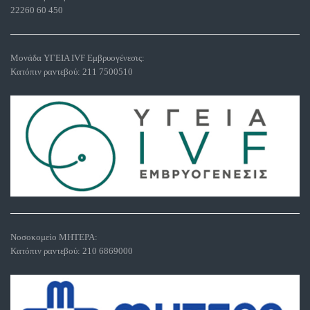
22260 60 450
Μονάδα ΥΓΕΙΑ IVF Εμβρυογένεσις:
Κατόπιν ραντεβού:
211 7500510
Νοσοκομείο ΜΗΤΕΡΑ:
Κατόπιν ραντεβού:
210 6869000