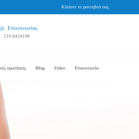
Κλείστε το ραντεβού σας
ηλ. Επικοινωνίας
210 6424198
νές ερωτήσεις
Blog
Video
Επικοινωνία