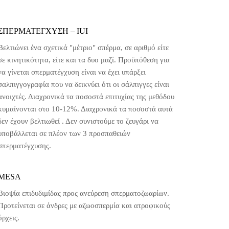
ΣΠΕΡΜΑΤΕΓΧΥΣΗ – ΙUI
Βελτιώνει ένα σχετικά "μέτριο" σπέρμα, σε αριθμό είτε
σε κινητικότητα, είτε και τα δυο μαζί. Προϋπόθεση για
να γίνεται σπερματέγχυση είναι να έχει υπάρξει
σαλπιγγογραφία που να δεικνύει ότι οι σάλπιγγες είναι
ανοιχτές. Διαχρονικά τα ποσοστά επιτυχίας της μεθόδου
κυμαίνονται στο 10-12%. Διαχρονικά τα ποσοστά αυτά
δεν έχουν βελτιωθεί . Δεν συνιστούμε το ζευγάρι να
υποβάλλεται σε πλέον των 3 προσπαθειών
σπερματέγχυσης.
MESA
Bιοψία επιδυδιμίδας προς ανεύρεση σπερματοζωαρίων.
Προτείνεται σε άνδρες με αζωοσπερμία και ατροφικούς
όρχεις.